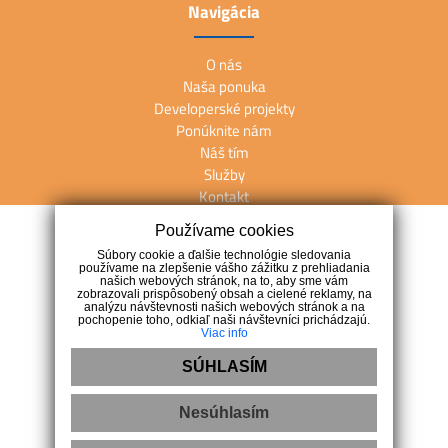
Navigácia
O nás
Naša ponuka
Developerské projekty
Ponúknite nám
Náš tím
Služby
Kontakt
Používame cookies
Kontakt
Súbory cookie a ďalšie technológie sledovania
používame na zlepšenie vášho zážitku z prehliadania
našich webových stránok, na to, aby sme vám
M. R. Štefánika 27, 902 01 Pezinok
zobrazovali prispôsobený obsah a cielené reklamy, na
analýzu návštevnosti našich webových stránok a na
+421 911 247 257
pochopenie toho, odkiaľ naši návštevníci prichádzajú.
Viac info
info@arete.sk
SÚHLASÍM
Nesúhlasím