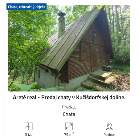
Chata, rekreačný objekt
Areté real - Predaj chaty v Kučišdorfskej doline.
Predaj
Chata
2
3 izb
79 m
Pezinok