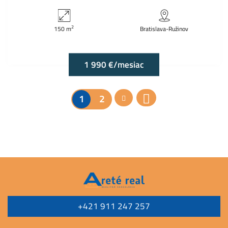
2
150 m
Bratislava-Ružinov
1 990 €/mesiac
1
2
+421 911 247 257