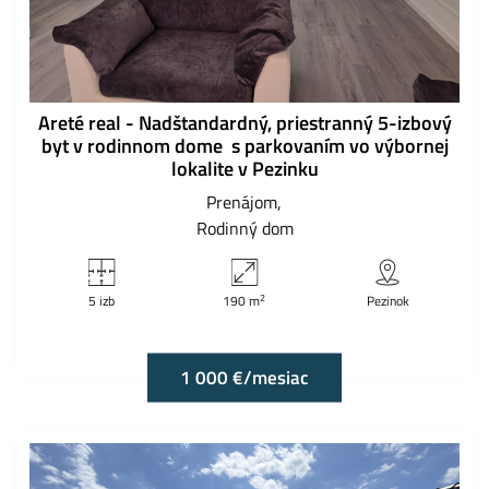
Areté real - Nadštandardný, priestranný 5-izbový
byt v rodinnom dome s parkovaním vo výbornej
lokalite v Pezinku
Prenájom
Rodinný dom
2
5 izb
190 m
Pezinok
1 000 €/mesiac