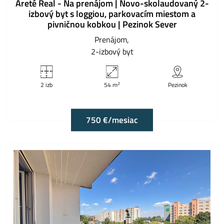
Areté Real - Na prenájom | Novo-skolaudovaný 2-
izbový byt s loggiou, parkovacím miestom a
pivničnou kobkou | Pezinok Sever
Prenájom
2-izbový byt
2
2 izb
54 m
Pezinok
750 €/mesiac