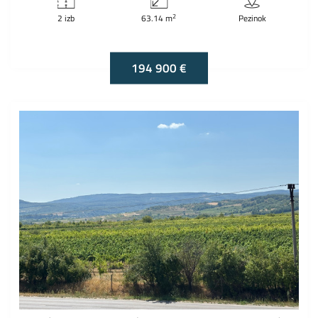
2
2 izb
63.14 m
Pezinok
194 900 €