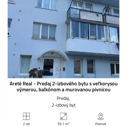
Areté Real - Predaj 2-izbového bytu s veľkorysou
výmerou, balkónom a murovanou pivnicou
Predaj
2-izbový byt
2
2 izb
59.7 m
Pezinok