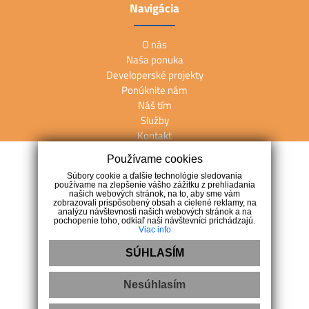
Navigácia
O nás
Naša ponuka
Developerské projekty
Ponúknite nám
Náš tím
Služby
Kontakt
Používame cookies
Kontakt
Súbory cookie a ďalšie technológie sledovania
používame na zlepšenie vášho zážitku z prehliadania
našich webových stránok, na to, aby sme vám
M. R. Štefánika 27, 902 01 Pezinok
zobrazovali prispôsobený obsah a cielené reklamy, na
analýzu návštevnosti našich webových stránok a na
+421 911 247 257
pochopenie toho, odkiaľ naši návštevníci prichádzajú.
Viac info
info@arete.sk
SÚHLASÍM
Nesúhlasím