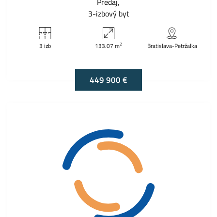
Predaj
3-izbový byt
2
3 izb
133.07 m
Bratislava-Petržalka
449 900 €