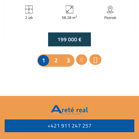
2
2 izb
58.28 m
Pezinok
199 000 €
1
2
3
+421 911 247 257