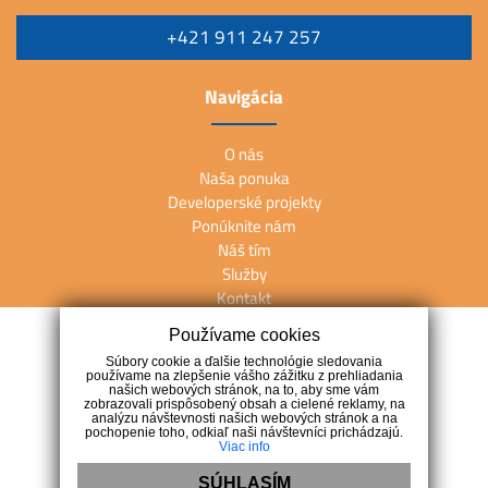
+421 911 247 257
Navigácia
O nás
Naša ponuka
Developerské projekty
Ponúknite nám
Náš tím
Služby
Kontakt
Používame cookies
Kontakt
Súbory cookie a ďalšie technológie sledovania
používame na zlepšenie vášho zážitku z prehliadania
našich webových stránok, na to, aby sme vám
M. R. Štefánika 27, 902 01 Pezinok
zobrazovali prispôsobený obsah a cielené reklamy, na
analýzu návštevnosti našich webových stránok a na
+421 911 247 257
pochopenie toho, odkiaľ naši návštevníci prichádzajú.
Viac info
info@arete.sk
SÚHLASÍM