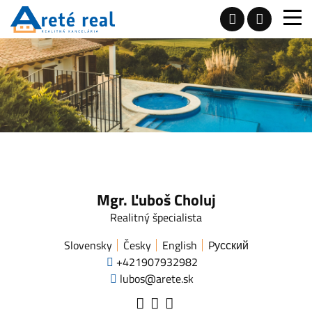
Mgr. Ľuboš Choluj
Realitný špecialista
Slovensky
Česky
English
Pусский
+421907932982
lubos@arete.sk