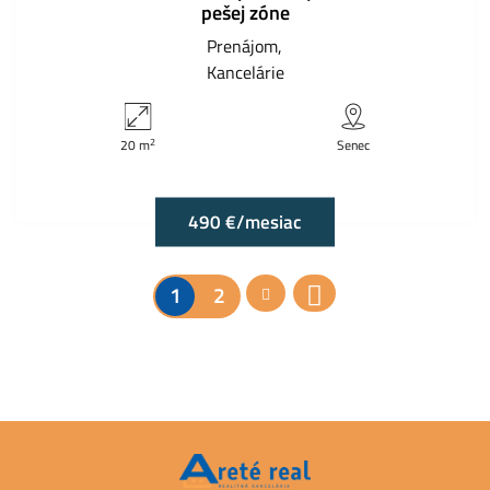
pešej zóne
Prenájom
Kancelárie
2
20 m
Senec
490 €/mesiac
1
2