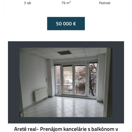
2
3 izb
79 m
Pezinok
50 000 €
Areté real- Prenájom kancelárie s balkónom v