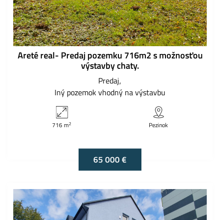
Areté real- Predaj pozemku 716m2 s možnosťou
výstavby chaty.
Predaj
Iný pozemok vhodný na výstavbu
2
716 m
Pezinok
65 000 €