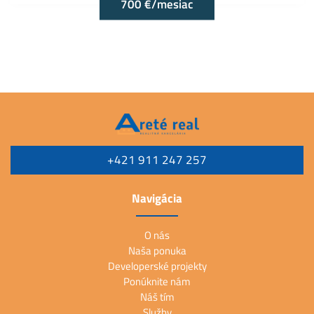
700 €/mesiac
+421 911 247 257
Navigácia
O nás
Naša ponuka
Developerské projekty
Ponúknite nám
Náš tím
Služby