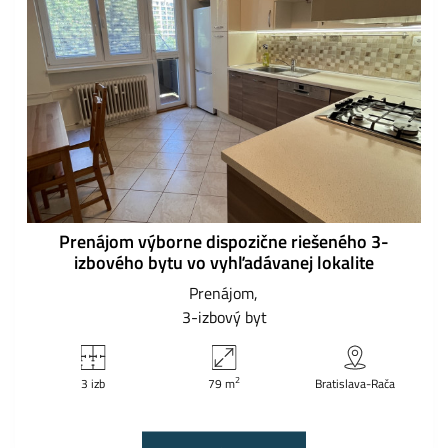
Prenájom výborne dispozične riešeného 3-
izbového bytu vo vyhľadávanej lokalite
Prenájom
3-izbový byt
2
3 izb
79 m
Bratislava-Rača