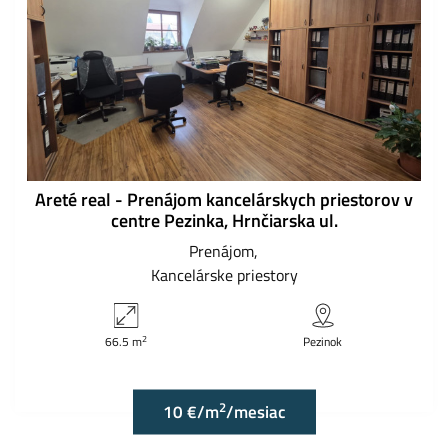
Areté real - Prenájom kancelárskych priestorov v
centre Pezinka, Hrnčiarska ul.
Prenájom
Kancelárske priestory
2
66.5 m
Pezinok
2
10 €/m
/mesiac