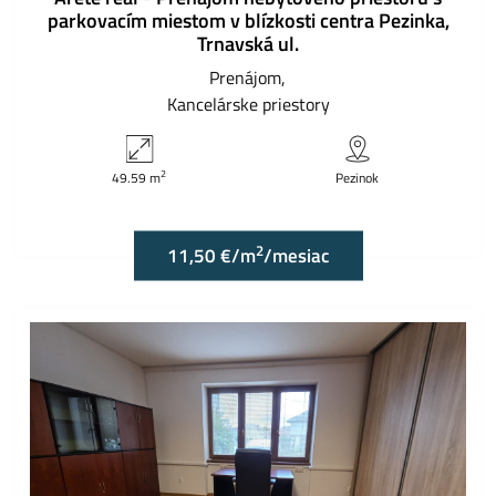
parkovacím miestom v blízkosti centra Pezinka,
Trnavská ul.
Prenájom
Kancelárske priestory
2
49.59 m
Pezinok
2
11,50 €/m
/mesiac