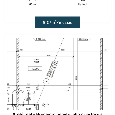
2
165 m
Pezinok
2
9 €/m
/mesiac
Areté real - Prenájom nebytového priestoru s