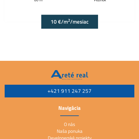
2
10 €/m
/mesiac
+421 911 247 257
Navigácia
O nás
Naša ponuka
Developerské projekty