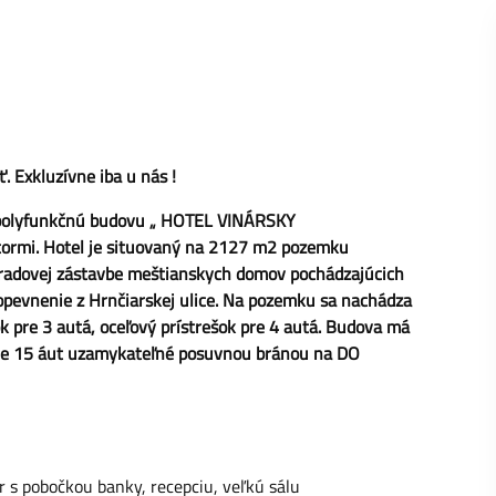
ť. Exkluzívne iba u nás !
j polyfunkčnú budovu „ HOTEL VINÁRSKY
ormi. Hotel je situovaný na 2127 m2 pozemku
v radovej zástavbe meštianskych domov pochádzajúcich
 opevnenie z Hrnčiarskej ulice. Na pozemku sa nachádza
šok pre 3 autá, oceľový prístrešok pre 4 autá. Budova má
 pre 15 áut uzamykateľné posuvnou bránou na DO
r s pobočkou banky, recepciu, veľkú sálu