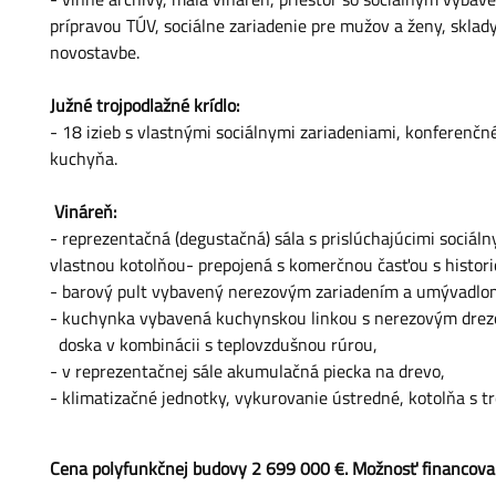
prípravou TÚV, sociálne zariadenie pre mužov a ženy, sklad
novostavbe.
Južné trojpodlažné krídlo:
- 18 izieb s vlastnými sociálnymi zariadeniami, konferenč
kuchyňa.
Vináreň:
- reprezentačná (degustačná) sála s prislúchajúcimi sociá
vlastnou kotolňou- prepojená s komerčnou časťou s histori
- barový pult vybavený nerezovým zariadením a umývadlom
- kuchynka vybavená kuchynskou linkou s nerezovým dre
doska v kombinácii s teplovzdušnou rúrou,
- v reprezentačnej sále akumulačná piecka na drevo,
- klimatizačné jednotky, vykurovanie ústredné, kotolňa s t
Cena polyfunkčnej budovy 2 699 000 €. Možnosť financovan