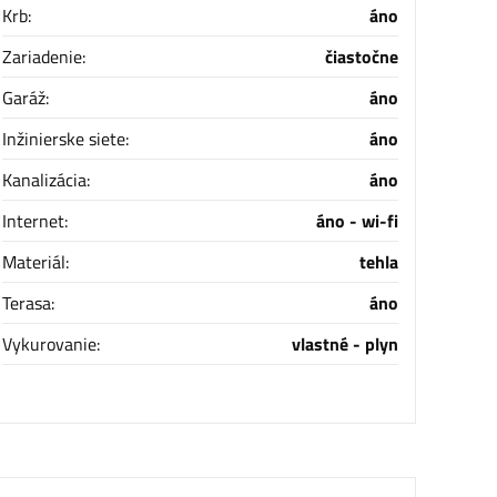
Krb:
áno
Zariadenie:
čiastočne
Garáž:
áno
Inžinierske siete:
áno
Kanalizácia:
áno
Internet:
áno - wi-fi
Materiál:
tehla
Terasa:
áno
Vykurovanie:
vlastné - plyn