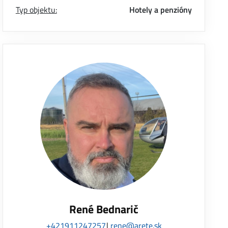
Typ objektu:
Hotely a penzióny
René Bednarič
+421911247257
rene@arete.sk