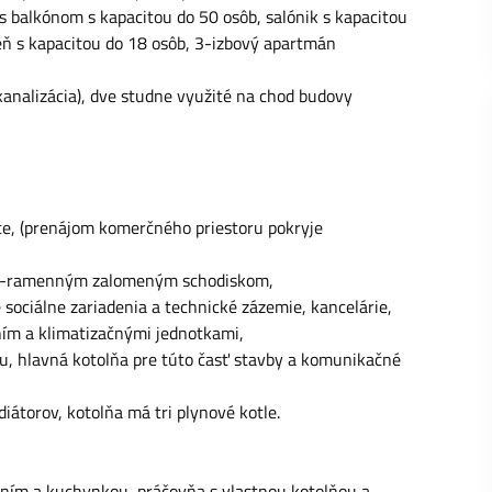
s balkónom s kapacitou do 50 osôb, salónik s kapacitou
reň s kapacitou do 18 osôb, 3-izbový apartmán
 kanalizácia), dve studne využité na chod budovy
ice, (prenájom komerčného priestoru pokryje
 2-ramenným zalomeným schodiskom,
e sociálne zariadenia a technické zázemie, kancelárie,
ním a klimatizačnými jednotkami,
u, hlavná kotolňa pre túto časť stavby a komunikačné
iátorov, kotolňa má tri plynové kotle.
vením a kuchynkou, práčovňa s vlastnou kotolňou a