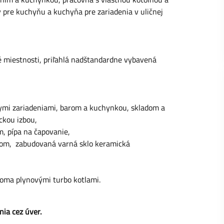
y pre kuchyňu a kuchyňa pre zariadenia v uličnej
né miestnosti, priľahlá nadštandardne vybavená
lnymi zariadeniami, barom a kuchynkou, skladom a
ckou izbou,
, pípa na čapovanie,
zom, zabudovaná varná sklo keramická
roma plynovými turbo kotlami.
ia cez úver.