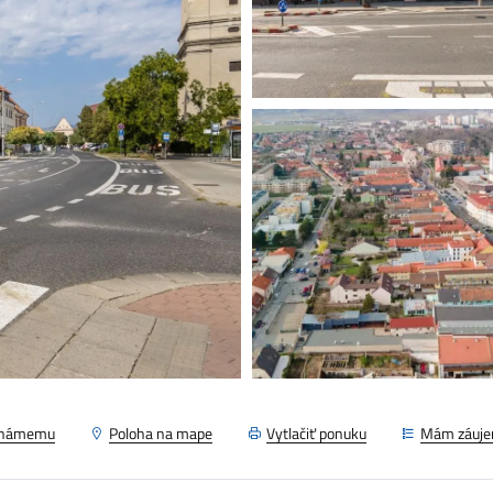
známemu
Poloha na mape
Vytlačiť ponuku
Mám záuj