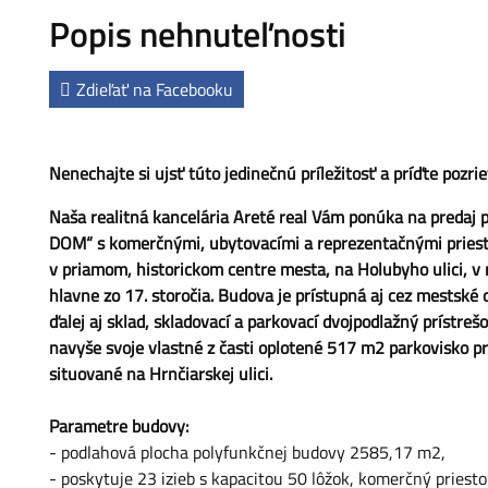
Popis nehnuteľnosti
Zdieľať na Facebooku
Nenechajte si ujsť túto jedinečnú príležitosť a príďte pozrie
Naša realitná kancelária Areté real Vám ponúka na preda
DOM“ s komerčnými, ubytovacími a reprezentačnými priest
v priamom, historickom centre mesta, na Holubyho ulici, 
hlavne zo 17. storočia. Budova je prístupná aj cez mestské
ďalej aj sklad, skladovací a parkovací dvojpodlažný prístre
navyše svoje vlastné z časti oplotené 517 m2 parkovisko
situované na Hrnčiarskej ulici.
Parametre budovy:
- podlahová plocha polyfunkčnej budovy 2585,17 m2,
- poskytuje 23 izieb s kapacitou 50 lôžok, komerčný priesto