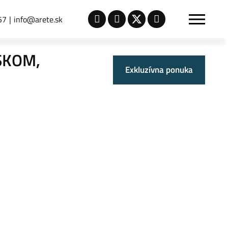
57
info@arete.sk
SKOM,
Exkluzívna ponuka