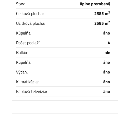
Stav:
úplne prerobený
2
Celková plocha:
2585 m
2
Úžitková plocha:
2585 m
Kúpeľňa:
áno
Počet podlaží:
4
Balkón:
nie
Kúpeľňa:
áno
Výťah:
áno
Klimatizácia:
áno
Káblová televízia:
áno