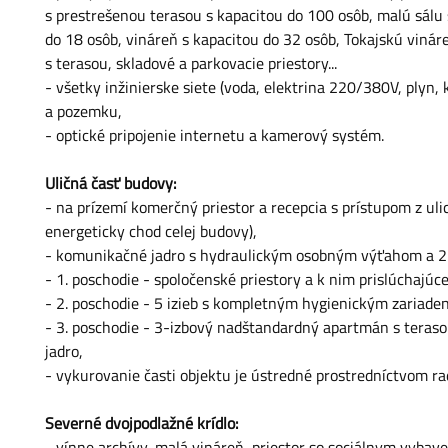
s prestrešenou terasou s kapacitou do 100 osôb, malú sálu 
do 18 osôb, vináreň s kapacitou do 32 osôb, Tokajskú viná
s terasou, skladové a parkovacie priestory...
- všetky inžinierske siete (voda, elektrina 220/380V, plyn,
a pozemku,
- optické pripojenie internetu a kamerový systém.
Uličná časť budovy:
- na prízemí komerčný priestor a recepcia s prístupom z ul
energeticky chod celej budovy),
- komunikačné jadro s hydraulickým osobným výťahom a
- 1. poschodie - spoločenské priestory a k nim prislúchajúc
- 2. poschodie - 5 izieb s kompletným hygienickým zariade
- 3. poschodie - 3-izbový nadštandardný apartmán s teraso
jadro,
- vykurovanie časti objektu je ústredné prostredníctvom rad
Severné dvojpodlažné krídlo:
- vínne archívy, malá vináreň, priestor so sociálnym vyba