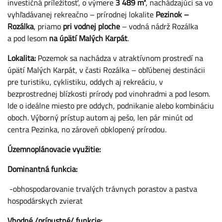
investičná príležitosť, o výmere
3 489 m²
, nachádzajúci sa vo
vyhľadávanej rekreačno – prírodnej lokalite
Pezinok –
Rozálka
, priamo
pri vodnej ploche
– vodná nádrž Rozálka
a pod lesom
na úpätí Malých Karpát
.
Lokalita:
Pozemok sa nachádza v atraktívnom prostredí na
úpätí Malých Karpát, v časti Rozálka – obľúbenej destinácii
pre turistiku, cyklistiku, oddych aj rekreáciu, v
bezprostrednej blízkosti prírody pod vinohradmi a pod lesom.
Ide o ideálne miesto pre oddych, podnikanie alebo kombináciu
oboch. Výborný prístup autom aj pešo, len pár minút od
centra Pezinka, no zároveň obklopený prírodou.
Územnoplánovacie využitie:
Dominantná funkcia:
-obhospodarovanie trvalých trávnych porastov a pastva
hospodárskych zvierat
Vhodné /prípustné/ funkcie: