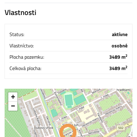
Vlastnosti
Status:
aktívne
Vlastníctvo:
osobné
2
Plocha pozemku:
3489 m
2
Celková plocha:
3489 m
+
−