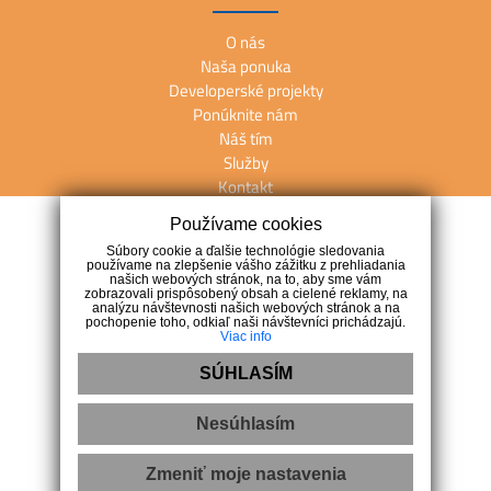
O nás
Naša ponuka
Developerské projekty
Ponúknite nám
Náš tím
Služby
Kontakt
Používame cookies
Kontakt
Súbory cookie a ďalšie technológie sledovania
používame na zlepšenie vášho zážitku z prehliadania
našich webových stránok, na to, aby sme vám
M. R. Štefánika 27, 902 01 Pezinok
zobrazovali prispôsobený obsah a cielené reklamy, na
analýzu návštevnosti našich webových stránok a na
+421 911 247 257
pochopenie toho, odkiaľ naši návštevníci prichádzajú.
Viac info
info@arete.sk
SÚHLASÍM
Nesúhlasím
Zmeniť moje nastavenia