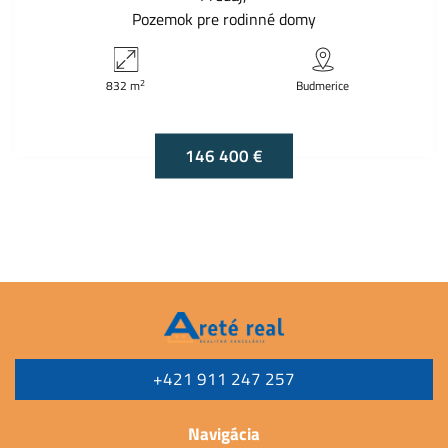
Pozemok pre rodinné domy
2
832 m
Budmerice
146 400 €
+421 911 247 257
Navigácia