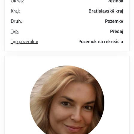
Okres:
Pezinok
Kraj:
Bratislavský kraj
Druh:
Pozemky
Typ:
Predaj
Typ pozemku:
Pozemok na rekreáciu