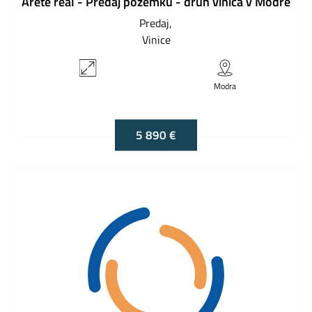
Areté real - Predaj pozemku - druh vinica v Modre
Predaj
Vinice
Modra
5 890 €