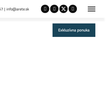
57
info@arete.sk
Exkluzívna ponuka