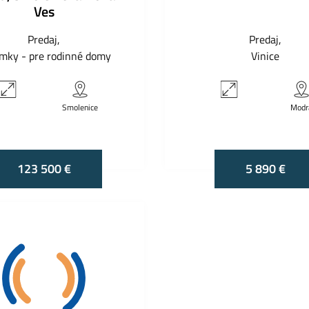
Ves
Predaj
Predaj
mky - pre rodinné domy
Vinice
Smolenice
Modr
123 500 €
5 890 €