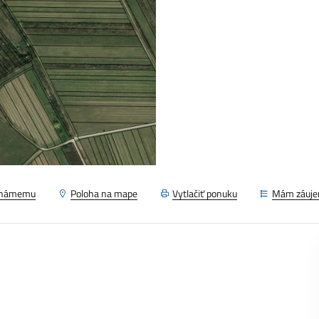
známemu
Poloha na mape
Vytlačiť ponuku
Mám záuj