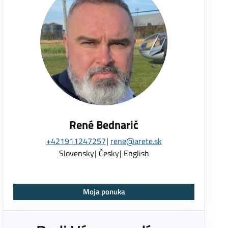
René Bednarič
+421911247257
rene@arete.sk
Slovensky
Česky
English
Moja ponuka