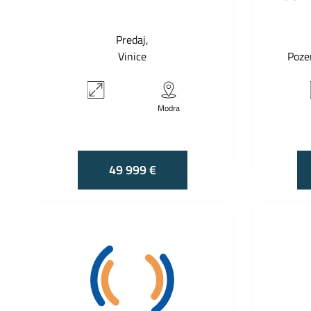
Predaj
Vinice
Poze
Modra
49 999 €