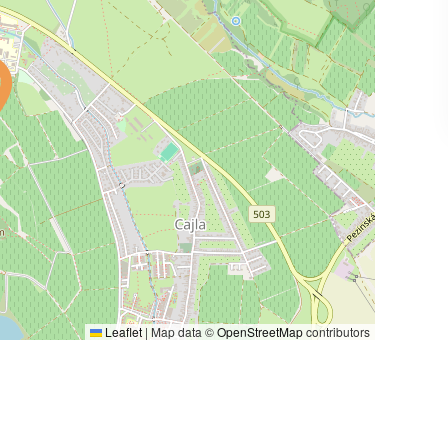
Leaflet
|
Map data ©
OpenStreetMap
contributors