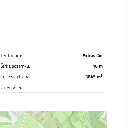
Teritórium:
Extravilán
Šírka pozemku:
16 m
2
Celková plocha:
3845 m
Orientácia: