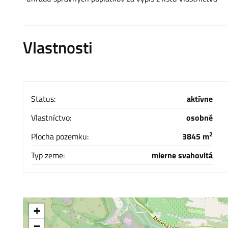
Vlastnosti
Status:
aktívne
Vlastníctvo:
osobné
2
Plocha pozemku:
3845 m
Typ zeme:
mierne svahovitá
+
−