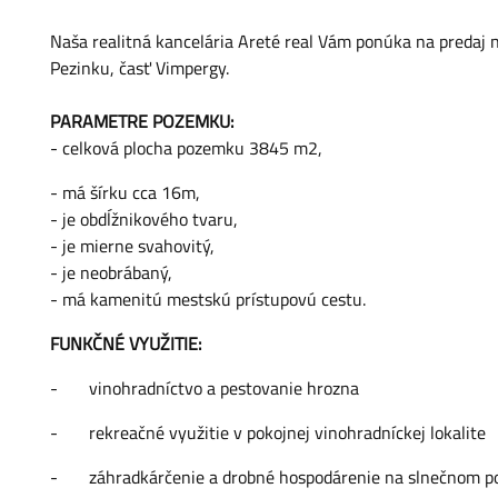
Naša realitná kancelária Areté real Vám ponúka na predaj n
Pezinku, časť Vimpergy.
PARAMETRE POZEMKU:
- celková plocha pozemku 3845 m2,
- má šírku cca 16m,
- je obdĺžnikového tvaru,
- je mierne svahovitý,
- je neobrábaný,
- má kamenitú mestskú prístupovú cestu.
FUNKČNÉ VYUŽITIE:
-
vinohradníctvo a pestovanie hrozna
-
rekreačné využitie v pokojnej vinohradníckej lokalite
-
záhradkárčenie a drobné hospodárenie na slnečnom 