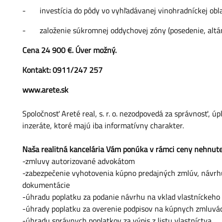
-
investícia do pôdy vo vyhľadávanej vinohradníckej obla
-
založenie súkromnej oddychovej zóny (posedenie, altá
Cena 24 900 €. Úver možný.
Kontakt: 0911/247 257
www.arete.sk
Spoločnosť Areté real, s. r. o. nezodpovedá za správnosť, 
inzeráte, ktoré majú iba informatívny charakter.
Naša realitná kancelária Vám ponúka v rámci ceny nehnute
-zmluvy autorizované advokátom
-zabezpečenie vyhotovenia kúpno predajných zmlúv, návrhu
dokumentácie
-úhradu poplatku za podanie návrhu na vklad vlastníckeho 
-úhrady poplatku za overenie podpisov na kúpnych zmluvá
-úhradu správnych poplatkov za výpis z listu vlastníctva