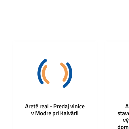
Areté real - Predaj vinice
A
v Modre pri Kalvárii
stav
vý
domu