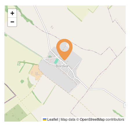
+
−
Leaflet
|
Map data ©
OpenStreetMap
contributors