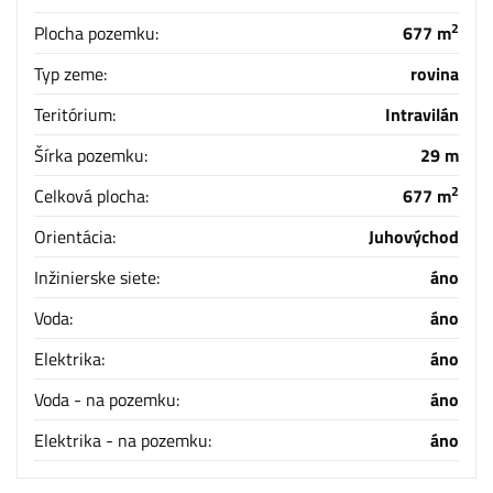
2
Plocha pozemku:
677 m
Typ zeme:
rovina
Teritórium:
Intravilán
Šírka pozemku:
29 m
2
Celková plocha:
677 m
Orientácia:
Juhovýchod
Inžinierske siete:
áno
Voda:
áno
Elektrika:
áno
Voda - na pozemku:
áno
Elektrika - na pozemku:
áno