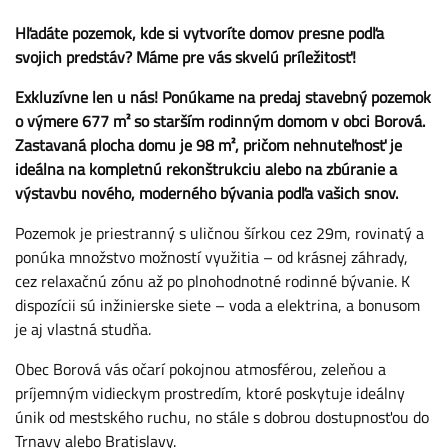
Hľadáte pozemok, kde si vytvoríte domov presne podľa
svojich predstáv? Máme pre vás skvelú príležitosť!
Exkluzívne len u nás! Ponúkame na predaj stavebný pozemok
o výmere 677 m² so starším rodinným domom v obci Borová.
Zastavaná plocha domu je 98 m², pričom nehnuteľnosť je
ideálna na kompletnú rekonštrukciu alebo na zbúranie a
výstavbu nového, moderného bývania podľa vašich snov.
Pozemok je priestranný s uličnou šírkou cez 29m, rovinatý a
ponúka množstvo možností využitia – od krásnej záhrady,
cez relaxačnú zónu až po plnohodnotné rodinné bývanie. K
dispozícii sú inžinierske siete – voda a elektrina, a bonusom
je aj vlastná studňa.
Obec Borová vás očarí pokojnou atmosférou, zeleňou a
príjemným vidieckym prostredím, ktoré poskytuje ideálny
únik od mestského ruchu, no stále s dobrou dostupnosťou do
Trnavy alebo Bratislavy.