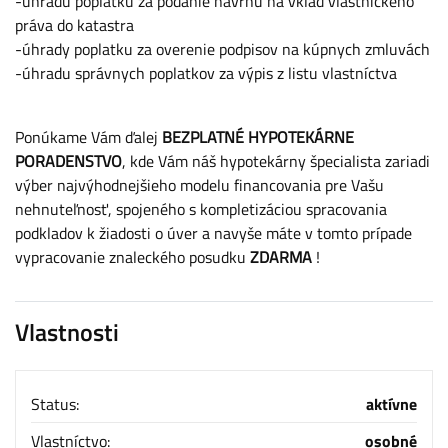
-úhradu poplatku za podanie návrhu na vklad vlastníckeho
práva do katastra
-úhrady poplatku za overenie podpisov na kúpnych zmluvách
-úhradu správnych poplatkov za výpis z listu vlastníctva
Ponúkame Vám ďalej
BEZPLATNÉ HYPOTEKÁRNE
PORADENSTVO
, kde Vám náš hypotekárny špecialista zariadi
výber najvýhodnejšieho modelu financovania pre Vašu
nehnuteľnosť, spojeného s kompletizáciou spracovania
podkladov k žiadosti o úver a navyše máte v tomto prípade
vypracovanie znaleckého posudku
ZDARMA
!
Vlastnosti
Status:
aktívne
Vlastníctvo:
osobné