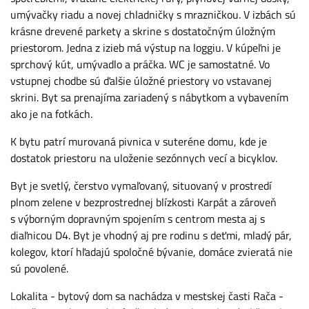
umývačky riadu a novej chladničky s mrazničkou. V izbách sú
krásne drevené parkety a skrine s dostatočným úložným
priestorom. Jedna z izieb má výstup na loggiu. V kúpeľni je
sprchový kút, umývadlo a práčka. WC je samostatné. Vo
vstupnej chodbe sú ďalšie úložné priestory vo vstavanej
skrini. Byt sa prenajíma zariadený s nábytkom a vybavením
ako je na fotkách.
K bytu patrí murovaná pivnica v suteréne domu, kde je
dostatok priestoru na uloženie sezónnych vecí a bicyklov.
Byt je svetlý, čerstvo vymaľovaný, situovaný v prostredí
plnom zelene v bezprostrednej blízkosti Karpát a zároveň
s výborným dopravným spojením s centrom mesta aj s
diaľnicou D4. Byt je vhodný aj pre rodinu s deťmi, mladý pár,
kolegov, ktorí hľadajú spoločné bývanie, domáce zvieratá nie
sú povolené.
Lokalita - bytový dom sa nachádza v mestskej časti Rača -