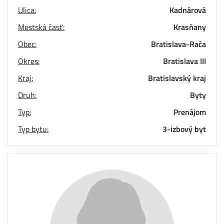
Ulica:
Kadnárová
Mestská časť:
Krasňany
Obec:
Bratislava-Rača
Okres:
Bratislava III
Kraj:
Bratislavský kraj
Druh:
Byty
Typ:
Prenájom
Typ bytu:
3-izbový byt