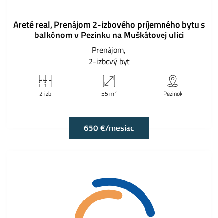
Areté real, Prenájom 2-izbového príjemného bytu s
balkónom v Pezinku na Muškátovej ulici
Prenájom
2-izbový byt
2
2 izb
55 m
Pezinok
650 €/mesiac