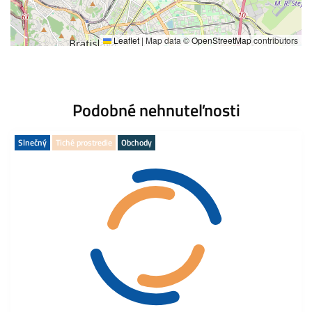
Leaflet
|
Map data ©
OpenStreetMap
contributors
Podobné nehnuteľnosti
Slnečný
Tiché prostredie
Obchody