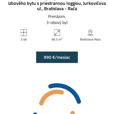
izbového bytu s priestrannou loggiou, Jurkovičova
ul., Bratislava - Rača
Prenájom
3-izbový byt
2
3 izb
66.5 m
Bratislava-Rača
990 €/mesiac