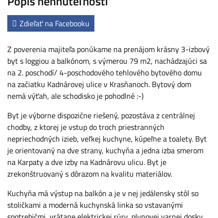
Popis nehnuteľnosti
Zdieľať na Facebooku
Z poverenia majiteľa ponúkame na prenájom krásny 3-izbový
byt s loggiou a balkónom, s výmerou 79 m2, nachádzajúci sa
na 2. poschodí/ 4-poschodového tehlového bytového domu
na začiatku Kadnárovej ulice v Krasňanoch. Bytový dom
nemá výťah, ale schodisko je pohodlné :-)
Byt je výborne dispozične riešený, pozostáva z centrálnej
chodby, z ktorej je vstup do troch priestranných
nepriechodných izieb, veľkej kuchyne, kúpeľne a toalety. Byt
je orientovaný na dve strany, kuchyňa a jedna izba smerom
na Karpaty a dve izby na Kadnárovu ulicu. Byt je
zrekonštruovaný s dôrazom na kvalitu materiálov.
Kuchyňa má výstup na balkón a je v nej jedálensky stôl so
stoličkami a moderná kuchynská linka so vstavanými
spotrebičmi, vrátane elektrickej rúry, plynovej varnej dosky,