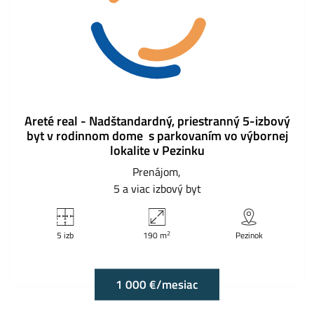
Areté real - Nadštandardný, priestranný 5-izbový
byt v rodinnom dome s parkovaním vo výbornej
lokalite v Pezinku
Prenájom
5 a viac izbový byt
2
5 izb
190 m
Pezinok
1 000 €/mesiac