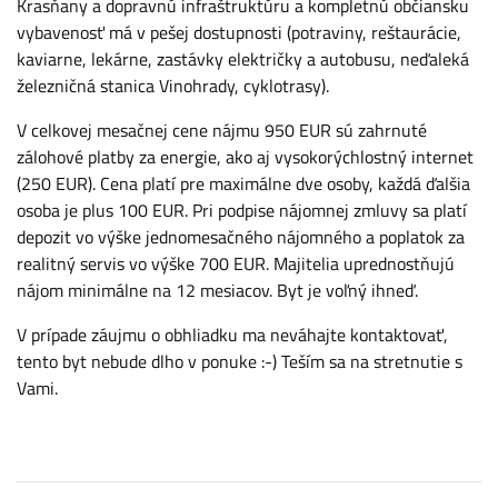
Krasňany a dopravnú infraštruktúru a kompletnú občiansku
vybavenosť má v pešej dostupnosti (potraviny, reštaurácie,
kaviarne, lekárne, zastávky električky a autobusu, neďaleká
železničná stanica Vinohrady, cyklotrasy).
V celkovej mesačnej cene nájmu 950 EUR sú zahrnuté
zálohové platby za energie, ako aj vysokorýchlostný internet
(250 EUR). Cena platí pre maximálne dve osoby, každá ďalšia
osoba je plus 100 EUR. Pri podpise nájomnej zmluvy sa platí
depozit vo výške jednomesačného nájomného a poplatok za
realitný servis vo výške 700 EUR. Majitelia uprednostňujú
nájom minimálne na 12 mesiacov. Byt je voľný ihneď.
V prípade záujmu o obhliadku ma neváhajte kontaktovať,
tento byt nebude dlho v ponuke :-) Teším sa na stretnutie s
Vami.