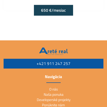
650 €/mesiac
+421 911 247 257
Navigácia
O nás
Naša ponuka
Developerské projekty
Ponúknite nám