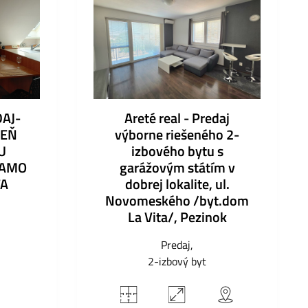
AJ-
Areté real - Predaj
DEŇ
výborne riešeného 2-
U
izbového bytu s
IAMO
garážovým státím v
TA
dobrej lokalite, ul.
Novomeského /byt.dom
La Vita/, Pezinok
Predaj
2-izbový byt