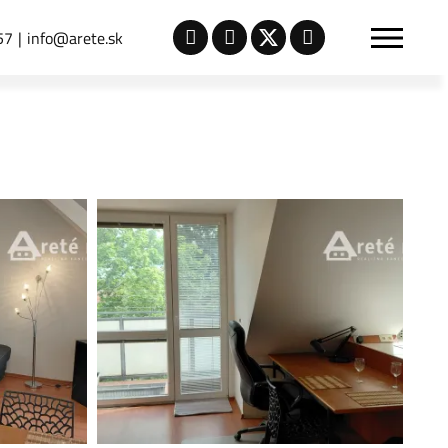
57
info@arete.sk