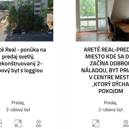
té Real - ponúka na
ARETÉ REAL-PRED
predaj svetlý,
MIESTO KDE SA 
ekonštruovaný 2-
ZAČÍNA DOBRO
bový byt s loggiou
NÁLADOU, BYT PR
V CENTRE MES
,KTORÝ DÝCHA
POKOJOM
Predaj
Predaj
2-izbový byt
2-izbový byt