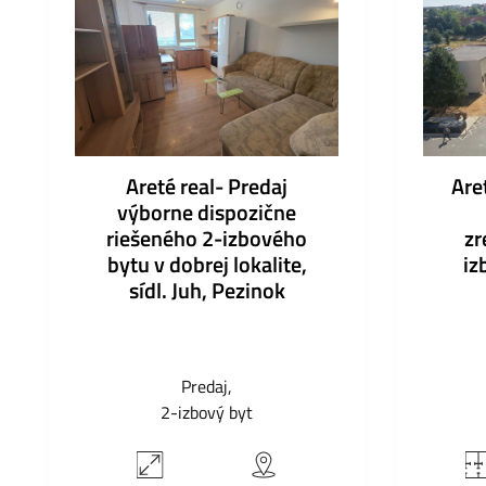
Areté real- Predaj
Are
výborne dispozične
riešeného 2-izbového
zr
bytu v dobrej lokalite,
iz
sídl. Juh, Pezinok
Predaj
2-izbový byt