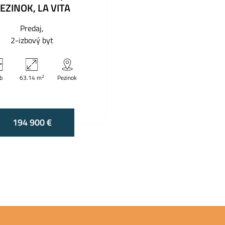
EZINOK, LA VITA
Predaj
2-izbový byt
2
zb
63.14 m
Pezinok
194 900 €