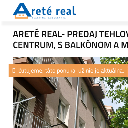
ARETÉ REAL- PREDAJ TEHLOV
CENTRUM, S BALKÓNOM A 
Ľutujeme, táto ponuka, už nie je aktuálna.