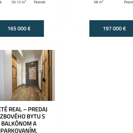
2
2
zb
50.12 m
Pezinok
58 m
Pezin
165 000 €
197 000 €
TÉ REAL – PREDAJ
IZBOVÉHO BYTU S
BALKÓNOM A
PARKOVANÍM,