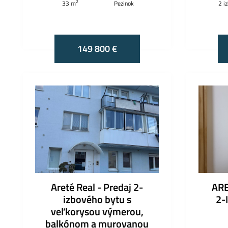
2
33 m
Pezinok
2 i
149 800 €
Areté Real - Predaj 2-
ARE
izbového bytu s
2-
veľkorysou výmerou,
balkónom a murovanou