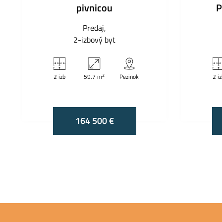
pivnicou
P
Predaj
2-izbový byt
2
2 izb
59.7 m
Pezinok
2 i
164 500 €