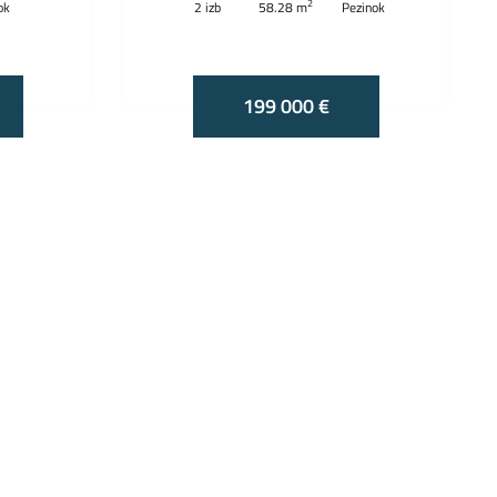
2
ok
2 izb
58.28 m
Pezinok
199 000 €