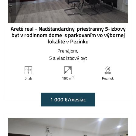
Areté real - Nadštandardný, priestranný 5-izbový
byt v rodinnom dome s parkovaním vo výbornej
lokalite v Pezinku
Prenájom
5 a viac izbový byt
2
5 izb
190 m
Pezinok
1 000 €/mesiac