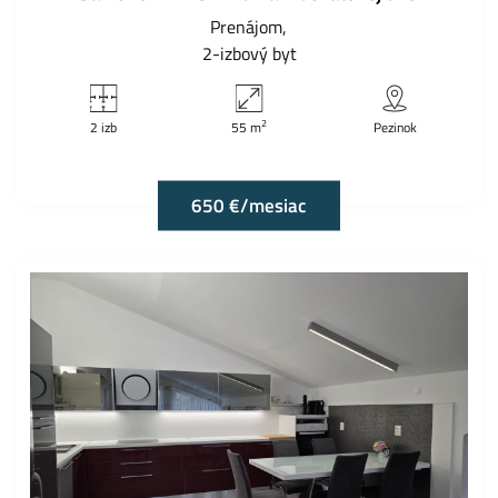
Prenájom
2-izbový byt
2
2 izb
55 m
Pezinok
650 €/mesiac