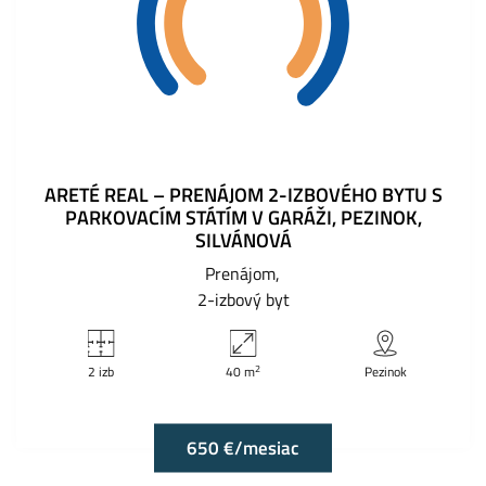
ARETÉ REAL – PRENÁJOM 2-IZBOVÉHO BYTU S
PARKOVACÍM STÁTÍM V GARÁŽI, PEZINOK,
SILVÁNOVÁ
Prenájom
2-izbový byt
2
2 izb
40 m
Pezinok
650 €/mesiac