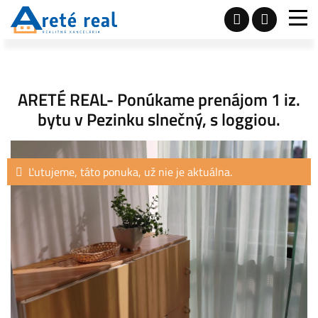
ARETÉ REAL- Ponúkame prenájom 1 iz.
bytu v Pezinku slnečný, s loggiou.
Ľutujeme, táto ponuka, už nie je aktuálna.