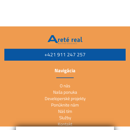
+421 911 247 257
Navigácia
O nás
Naša ponuka
Developerské projekty
Ponúknite nám
Náš tím
Služby
Kontakt