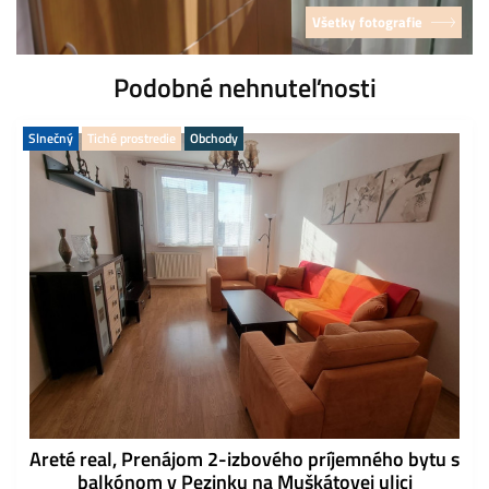
Všetky fotografie
Podobné nehnuteľnosti
Slnečný
Tiché prostredie
Obchody
Areté real, Prenájom 2-izbového príjemného bytu s
balkónom v Pezinku na Muškátovej ulici