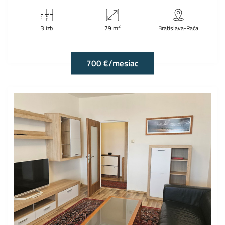
2
3 izb
79 m
Bratislava-Rača
700 €/mesiac