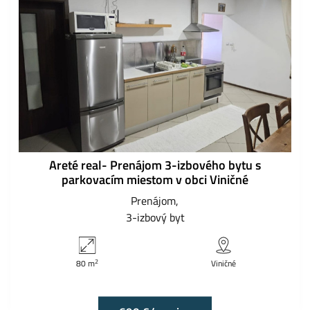
Areté real- Prenájom 3-izbového bytu s
parkovacím miestom v obci Viničné
Prenájom
3-izbový byt
2
80 m
Viničné