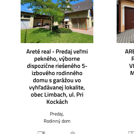
Areté real - Predaj veľmi
AR
pekného, výborne
dispozične riešeného 5-
V
izbového rodinného
M
domu s garážou vo
vyhľadávanej lokalite,
obec Limbach, ul. Pri
Kockách
Predaj
Rodinný dom