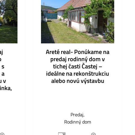
aj
Areté real- Ponúkame na
o
predaj rodinný dom v
 s
tichej časti Častej –
 a
ideálne na rekonštrukciu
u v
alebo novú výstavbu
inka,
Predaj
Rodinný dom