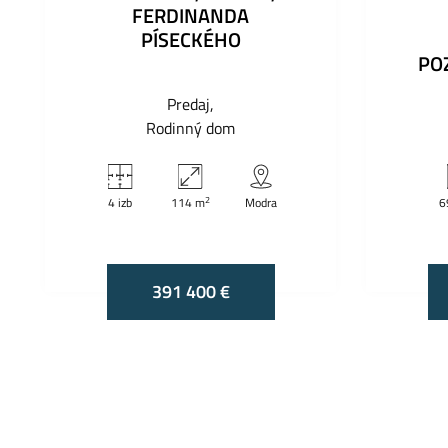
FERDINANDA
PÍSECKÉHO
PO
Predaj
Rodinný dom
2
4 izb
114 m
Modra
6
391 400 €