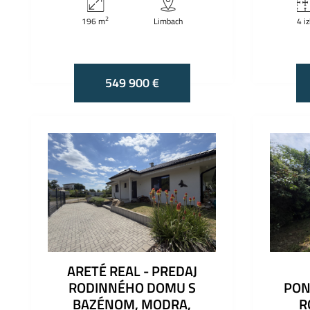
2
196 m
Limbach
4 i
549 900 €
ARETÉ REAL - PREDAJ
RODINNÉHO DOMU S
PON
BAZÉNOM, MODRA,
R