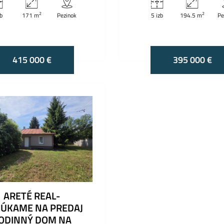
2
2
zb
171 m
Pezinok
5 izb
194.5 m
Pe
415 000 €
395 000 €
ARETÉ REAL-
ÚKAME NA PREDAJ
ODINNÝ DOM NA