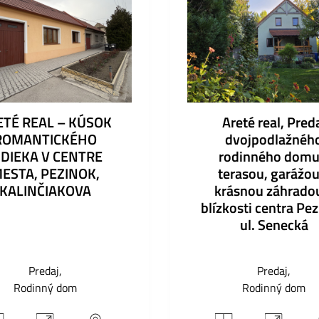
ETÉ REAL – KÚSOK
Areté real, Pred
ROMANTICKÉHO
dvojpodlažnéh
IDIEKA V CENTRE
rodinného domu
ESTA, PEZINOK,
terasou, garážou
KALINČIAKOVA
krásnou záhrado
blízkosti centra Pez
ul. Senecká
Predaj
Predaj
Rodinný dom
Rodinný dom