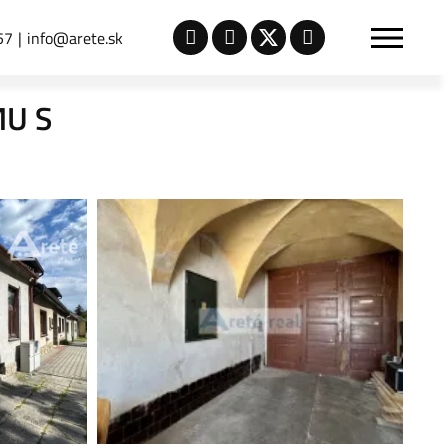
57
info@arete.sk
U S