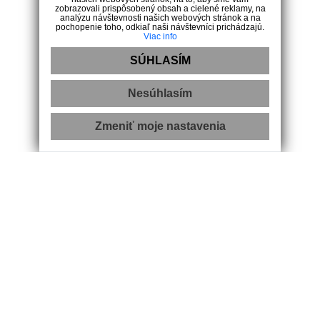
zobrazovali prispôsobený obsah a cielené reklamy, na
analýzu návštevnosti našich webových stránok a na
O nás
pochopenie toho, odkiaľ naši návštevníci prichádzajú.
Viac info
Naša ponuka
Developerské projekty
SÚHLASÍM
Ponúknite nám
Náš tím
Nesúhlasím
Služby
Kontakt
Zmeniť moje nastavenia
Kontakt
M. R. Štefánika 27, 902 01 Pezinok
+421 911 247 257
info@arete.sk