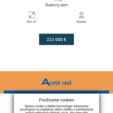
Rodinný dom
2
692 m
Pezinok
222 000 €
+421 911 247 257
Používame cookies
Súbory cookie a ďalšie technológie sledovania
Navigácia
používame na zlepšenie vášho zážitku z prehliadania
našich webových stránok, na to, aby sme vám