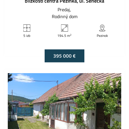
blízkosti centra Pezinka, ul. Senecká
Predaj
Rodinný dom
2
5 izb
194.5 m
Pezinok
395 000 €